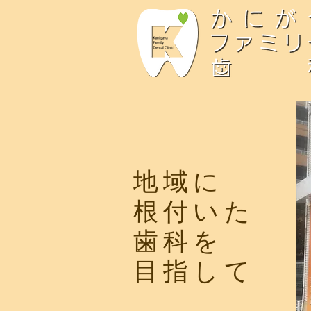
地域に
根付いた
歯科を
目指して